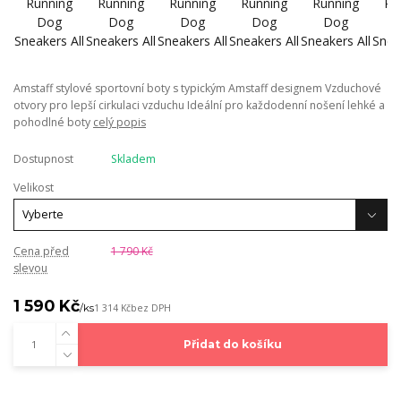
Amstaff stylové sportovní boty s typickým Amstaff designem Vzduchové
otvory pro lepší cirkulaci vzduchu Ideální pro každodenní nošení lehké a
pohodlné boty
celý popis
Dostupnost
Skladem
Velikost
Cena před
1 790 Kč
slevou
1 590 Kč
/
ks
1 314 Kč
bez DPH
Přidat do košíku