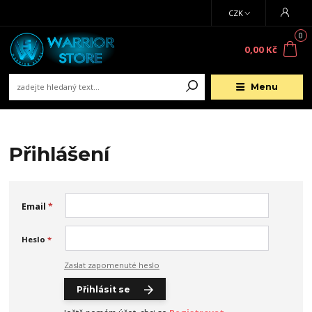
CZK
0
0,00 Kč
Menu
Přihlášení
Email
*
Heslo
*
Zaslat zapomenuté heslo
Přihlásit se