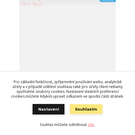
Pro základní funkčnost, zpříjemnění používání webu, analytické
účely a v případě udělení souhlasu také pro účely cílení reklamy
využíváme soubory cookies. Nastavení vlastních preferencí
Yakuza pánské tričko CRUSHER REGULAR TSB 27041
cookies můžete kdykoli upravit odkazem ve spodní části stránek.
Black
690 Kč
/
ks
Skladem
570 Kč
bez DPH
Nastavení
Souhlasím
Zvolit variantu
Souhlas můžete odmítnout
zde
.