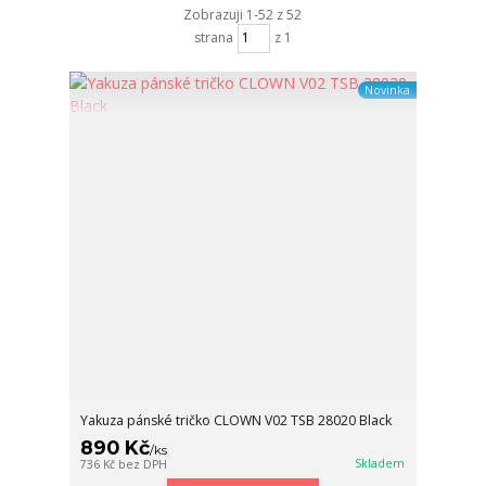
Zobrazuji 1-52 z 52
strana
z 1
Novinka
Yakuza pánské tričko CLOWN V02 TSB 28020 Black
890 Kč
/
ks
Skladem
736 Kč
bez DPH