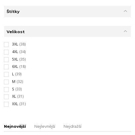
Štítky
Velikost
3XL
(38)
4XL
(34)
5XL
(35)
6XL
(18)
L
(39)
M
(32)
S
(33)
XL
(31)
XXL
(31)
Nejnovější
Nejlevnější
Nejdražší