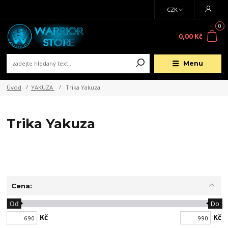
CZK
0
0,00 Kč
Menu
Úvod
YAKUZA
Trika Yakuza
Trika Yakuza
Cena:
Od
Do
Kč
Kč