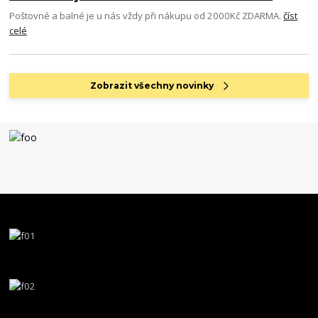
Poštovné a balné je u nás vždy při nákupu od 2000Kč ZDARMA.
číst
celé
Zobrazit všechny novinky