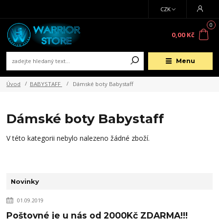
CZK
0
0,00 Kč
Menu
Úvod
BABYSTAFF
Dámské boty Babystaff
Dámské boty Babystaff
V této kategorii nebylo nalezeno žádné zboží.
Novinky
01.09.2019
Poštovné je u nás od 2000Kč ZDARMA!!!