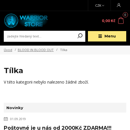
CZK
0
0,00 Kč
Menu
Úvod
BLOOD IN BLOOD OUT
Tílka
Tílka
V této kategorii nebylo nalezeno žádné zboží.
Novinky
01.09.2019
Poštovné je u nás od 2000Kč ZDARMA!!!