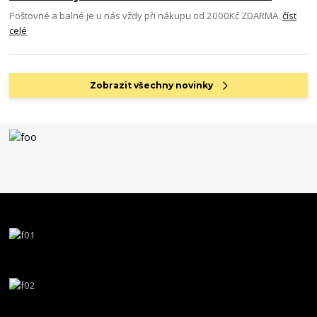
Poštovné a balné je u nás vždy při nákupu od 2000Kč ZDARMA.
číst
celé
Zobrazit všechny novinky