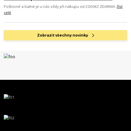
Poštovné a balné je u nás vždy při nákupu od 2000Kč ZDARMA.
číst
celé
Zobrazit všechny novinky