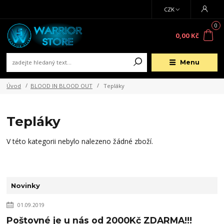
CZK
0
0,00 Kč
Menu
Úvod
BLOOD IN BLOOD OUT
Tepláky
Tepláky
V této kategorii nebylo nalezeno žádné zboží.
Novinky
01.09.2019
Poštovné je u nás od 2000Kč ZDARMA!!!