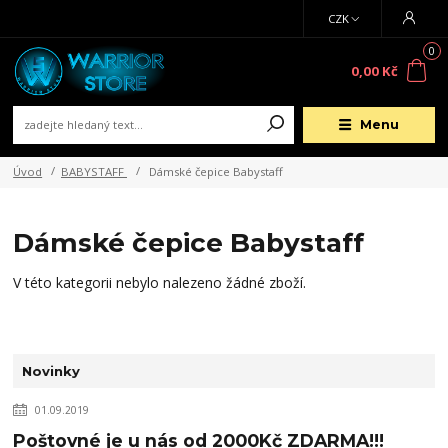
CZK
0
0,00 Kč
Menu
Úvod
BABYSTAFF
Dámské čepice Babystaff
Dámské čepice Babystaff
V této kategorii nebylo nalezeno žádné zboží.
Novinky
01.09.2019
Poštovné je u nás od 2000Kč ZDARMA!!!