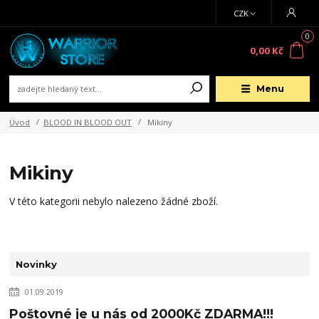
CZK
0
0,00 Kč
Menu
Úvod
BLOOD IN BLOOD OUT
Mikiny
Mikiny
V této kategorii nebylo nalezeno žádné zboží.
Novinky
01.09.2019
Poštovné je u nás od 2000Kč ZDARMA!!!