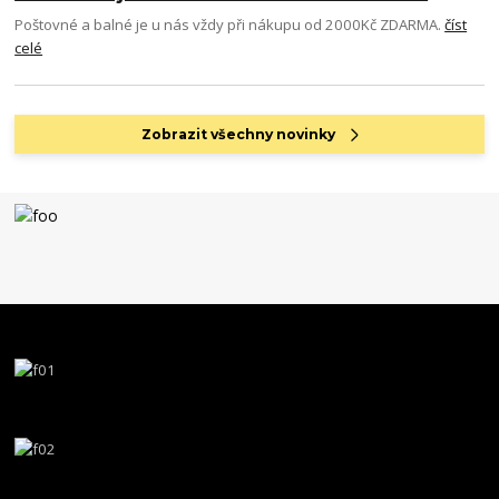
Poštovné a balné je u nás vždy při nákupu od 2000Kč ZDARMA.
číst
celé
Zobrazit všechny novinky