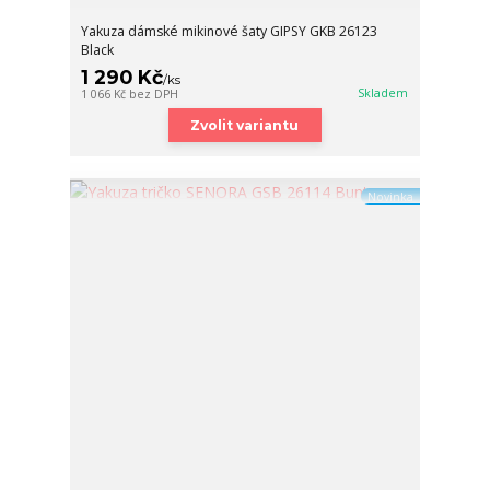
Yakuza dámské mikinové šaty GIPSY GKB 26123
Black
1 290 Kč
/
ks
Skladem
1 066 Kč
bez DPH
Zvolit variantu
Novinka