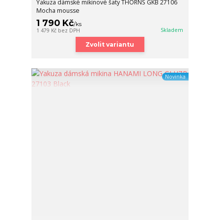
Yakuza dámské mikinové šaty THORNS GKB 27106
Mocha mousse
1 790 Kč
/
ks
Skladem
1 479 Kč
bez DPH
Zvolit variantu
Novinka