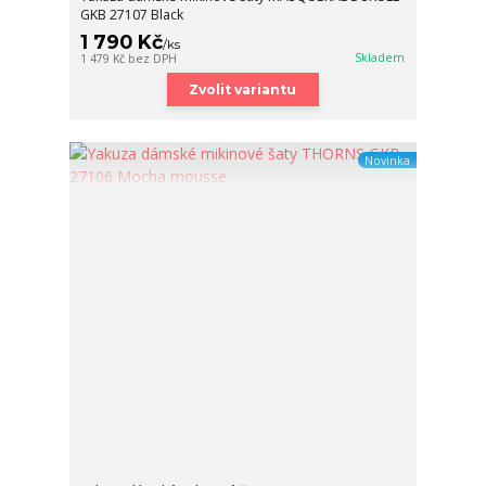
GKB 27107 Black
1 790 Kč
/
ks
Skladem
1 479 Kč
bez DPH
Zvolit variantu
Novinka