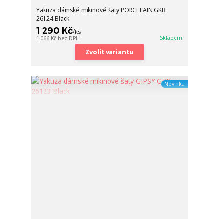
Yakuza dámské mikinové šaty PORCELAIN GKB
26124 Black
1 290 Kč
/
ks
Skladem
1 066 Kč
bez DPH
Zvolit variantu
Novinka