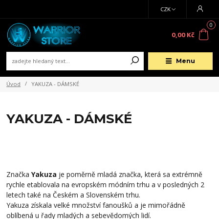
CZK
0
0,00 Kč
Menu
Úvod
YAKUZA - DÁMSKÉ
YAKUZA - DÁMSKÉ
Značka
Yakuza
je poměrně mladá značka, která sa extrémně
rychle etablovala na evropském módním trhu a v posledných 2
letech také na Českém a Slovenském trhu.
Yakuza získala velké množství fanoušků a je mimořádně
oblíbená u řady mladých a sebevědomých lidí.