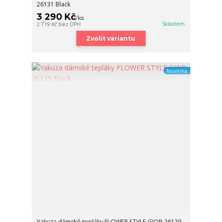
26131 Black
3 290 Kč
/
ks
Skladem
2 719 Kč
bez DPH
Zvolit variantu
Novinka
Yakuza dámské tepláky FLOWER STYLE GJOB 26129