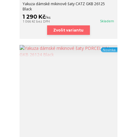
Yakuza dámské mikinové šaty CATZ GKB 26125
Black
1 290 Kč
/
ks
Skladem
1 066 Kč
bez DPH
Zvolit variantu
Novinka