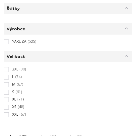
Štítky
Výrobce
YAKUZA
(525)
Velikost
3XL
(30)
L
(74)
M
(67)
S
(61)
XL
(71)
XS
(48)
XXL
(67)