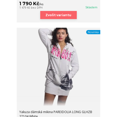
1 790 Kč
/
ks
Skladem
1 479 Kč
bez DPH
Zvolit variantu
Novinka
Yakuza dámská mikina PAREIDOLIA LONG GLHZB
27104 White