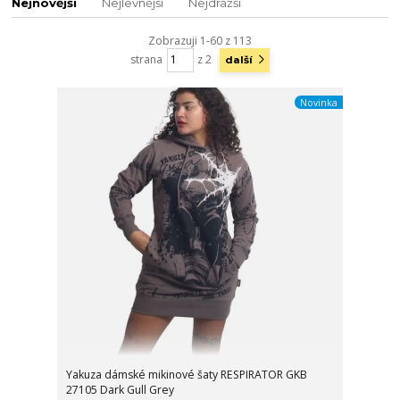
Nejnovější
Nejlevnější
Nejdražší
Zobrazuji 1-60 z 113
strana
z 2
další
Novinka
Yakuza dámské mikinové šaty RESPIRATOR GKB
27105 Dark Gull Grey