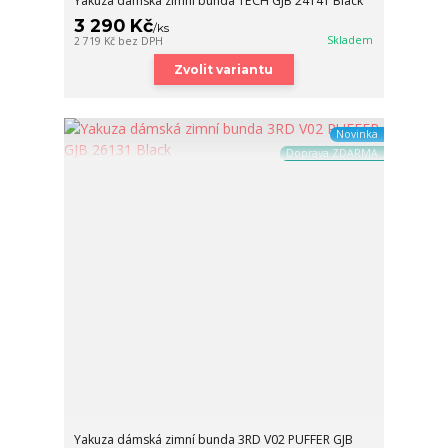
Yakuza dámská zimní bunda TECH GJB 24141 Black
3 290 Kč
/
ks
Skladem
2 719 Kč
bez DPH
Zvolit variantu
Novinka
Doprava ZDARMA
Yakuza dámská zimní bunda 3RD V02 PUFFER GJB