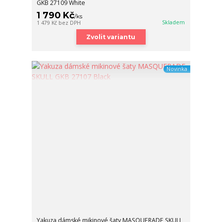
GKB 27109 White
1 790 Kč
/
ks
Skladem
1 479 Kč
bez DPH
Zvolit variantu
Novinka
Yakuza dámské mikinové šaty MASQUERADE SKULL