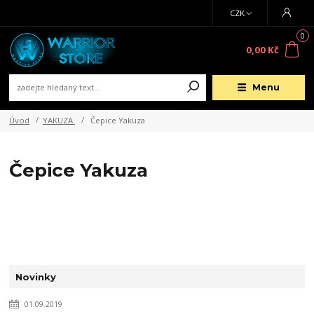
CZK
0
0,00 Kč
Menu
Úvod
YAKUZA
Čepice Yakuza
Čepice Yakuza
Novinky
01.09.2019