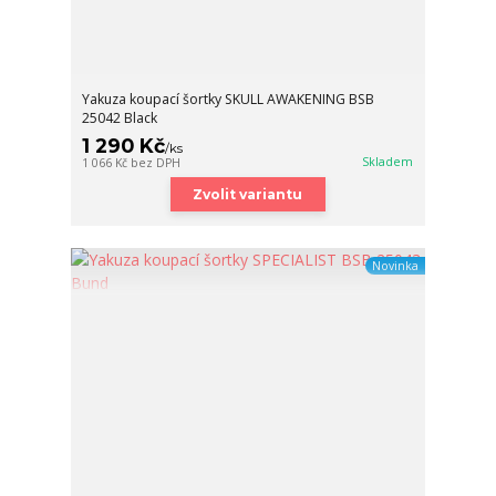
Yakuza koupací šortky SKULL AWAKENING BSB
25042 Black
1 290 Kč
/
ks
Skladem
1 066 Kč
bez DPH
Zvolit variantu
Novinka