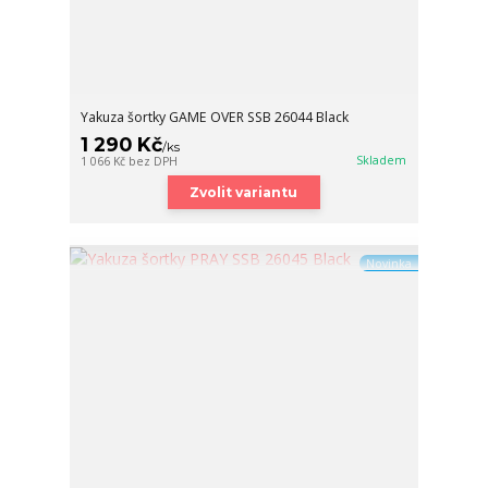
Yakuza šortky GAME OVER SSB 26044 Black
1 290 Kč
/
ks
Skladem
1 066 Kč
bez DPH
Zvolit variantu
Novinka