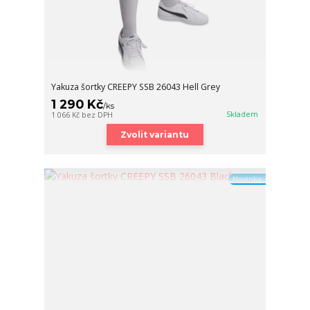
Yakuza šortky CREEPY SSB 26043 Hell Grey
1 290 Kč
/
ks
Skladem
1 066 Kč
bez DPH
Zvolit variantu
Novinka