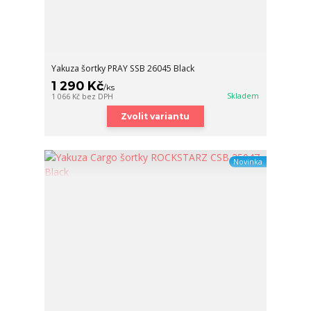
Yakuza šortky PRAY SSB 26045 Black
1 290 Kč
/
ks
Skladem
1 066 Kč
bez DPH
Zvolit variantu
Novinka