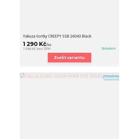
Yakuza šortky CREEPY SSB 26043 Black
1 290 Kč
/
ks
Skladem
1 066 Kč
bez DPH
Zvolit variantu
Novinka