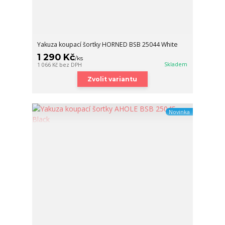
Yakuza koupací šortky HORNED BSB 25044 White
1 290 Kč
/
ks
Skladem
1 066 Kč
bez DPH
Zvolit variantu
Novinka