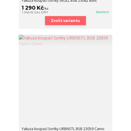
Yakuza koupací šortky SKULL BSB 23062 Bunt
1 290 Kč
/
ks
Skladem
1 066 Kč
bez DPH
Zvolit variantu
Yakuza koupací šortky URBNSTL BSB 23059 Camo