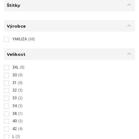
Štítky
Výrobce
YAKUZA
(68)
Velikost
3XL
(8)
30
(9)
31
(8)
32
(3)
33
(2)
34
(3)
38
(1)
40
(3)
42
(4)
L
(3)