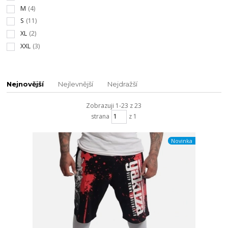
M
(4)
S
(11)
XL
(2)
XXL
(3)
Nejnovější
Nejlevnější
Nejdražší
Zobrazuji 1-23 z 23
strana
z 1
Novinka