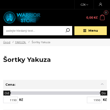
CZK
0
0,00 Kč
Menu
Úvod
YAKUZA
Šortky Yakuza
Šortky Yakuza
Cena:
Od
Do
Kč
Kč