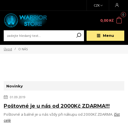
CZK
0
0,00 Kč
Menu
Úvod
O NÁS
Novinky
01.09.2019
Poštovné je u nás od 2000Kč ZDARMA!!!
Poštovné a balné je u nás vždy při nákupu od 2000Kč ZDARMA.
číst
celé