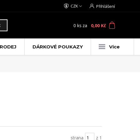
CZK
Přihlášení
0
ks
za
0,00 Kč
t
RODEJ
DÁRKOVÉ POUKAZY
Více
strana
z 1