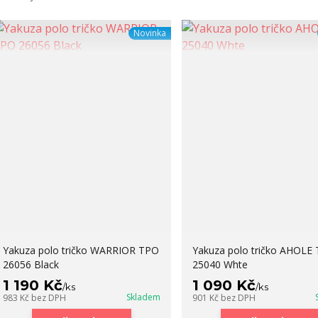
Novinka
Yakuza polo tričko WARRIOR TPO
Yakuza polo tričko AHOLE
26056 Black
25040 Whte
1 190 Kč
1 090 Kč
/
ks
/
ks
Skladem
983 Kč
bez DPH
901 Kč
bez DPH