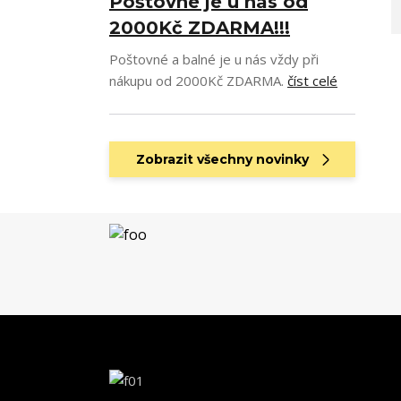
Poštovné je u nás od
2000Kč ZDARMA!!!
Poštovné a balné je u nás vždy při
nákupu od 2000Kč ZDARMA.
číst celé
Zobrazit všechny novinky