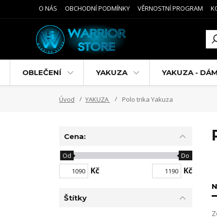
O NÁS
OBCHODNÍ PODMÍNKY
VĚRNOSTNÍ PROGRAM
K
OBLEČENÍ
YAKUZA
YAKUZA - DÁ
Úvod
YAKUZA
Polo trika Yakuza
Cena:
Od
Do
Kč
Kč
N
Štítky
Z