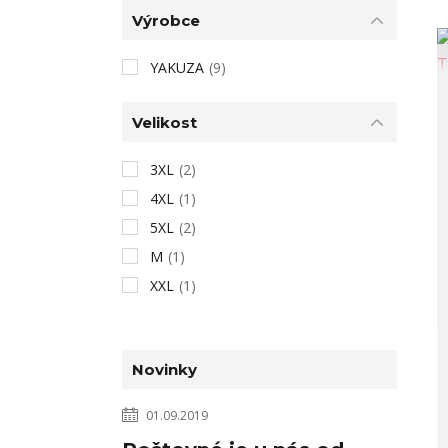
Výrobce
YAKUZA
(9)
Velikost
3XL
(2)
4XL
(1)
5XL
(2)
M
(1)
XXL
(1)
Novinky
01.09.2019