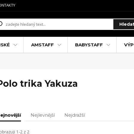
ONTAKTY
Hleda
MSKÉ
AMSTAFF
BABYSTAFF
VÝP
Polo trika Yakuza
ejnovější
Nejlevnější
Nejdražší
obrazuji 1-2 z 2