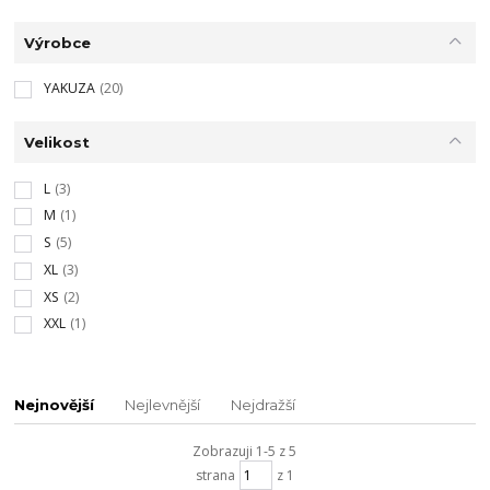
Výrobce
YAKUZA
(20)
Velikost
L
(3)
M
(1)
S
(5)
XL
(3)
XS
(2)
XXL
(1)
Nejnovější
Nejlevnější
Nejdražší
Zobrazuji 1-5 z 5
strana
z 1