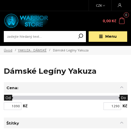
CZK
0
0,00 Kč
Menu
Úvod
YAKUZA - DÁMSKÉ
Dámské Legíny Yakuza
Dámské Legíny Yakuza
Cena:
Od
Do
Kč
Kč
Štítky