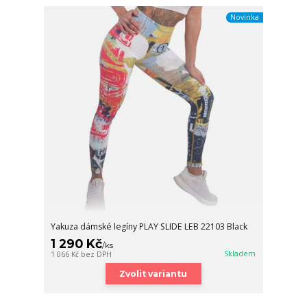
Novinka
Yakuza dámské legíny PLAY SLIDE LEB 22103 Black
1 290 Kč
/
ks
Skladem
1 066 Kč
bez DPH
Zvolit variantu