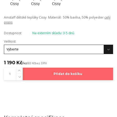
Amstaff dětské tepláky Cissy Materiál: 50% bavlna, 50% polyester
celý
popis
Dostupnost
Na externím skladu: 3-5 dnů
Velikost
1 190 Kč
/
ks
983 Kč
bez DPH
Přidat do košíku