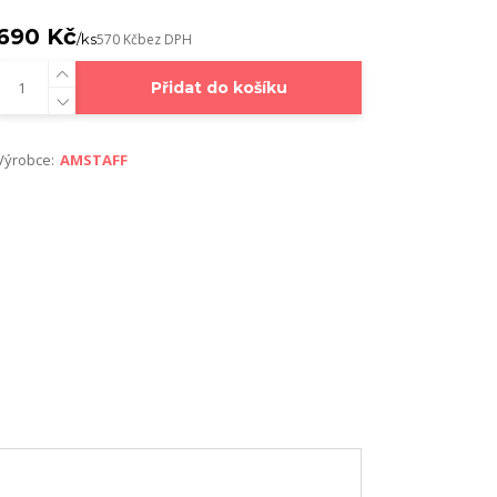
690 Kč
/
ks
570 Kč
bez DPH
Přidat do košíku
Výrobce:
AMSTAFF