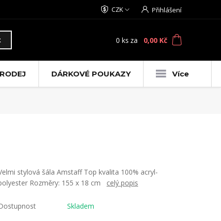
CZK
Přihlášení
0
ks
za
0,00 Kč
t
RODEJ
DÁRKOVÉ POUKAZY
Více
Velmi stylová šála Amstaff Top kvalita 100% acryl-
polyester Rozměry: 155 x 18 cm
celý popis
Dostupnost
Skladem