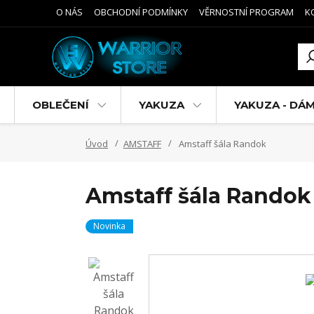
O NÁS
OBCHODNÍ PODMÍNKY
VĚRNOSTNÍ PROGRAM
K
OBLEČENÍ
YAKUZA
YAKUZA - DÁ
Úvod
AMSTAFF
Amstaff šála Randok
Amstaff šála Randok
Novinka