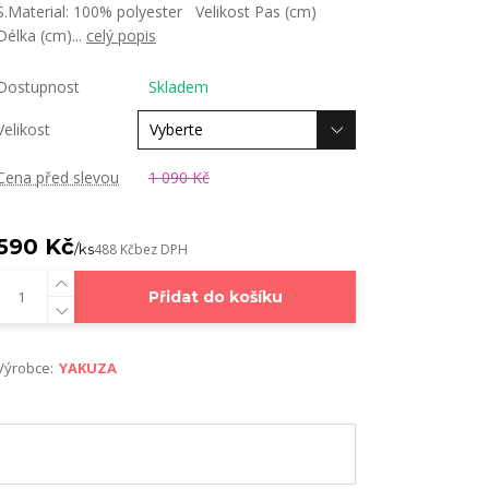
S.Material: 100% polyester Velikost Pas (cm)
Délka (cm)...
celý popis
Dostupnost
Skladem
Velikost
Cena před slevou
1 090 Kč
590 Kč
/
ks
488 Kč
bez DPH
Přidat do košíku
Výrobce:
YAKUZA