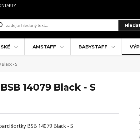
ONTAKTY
Hleda
MSKÉ
AMSTAFF
BABYSTAFF
VÝP
Black - S
BSB 14079 Black - S