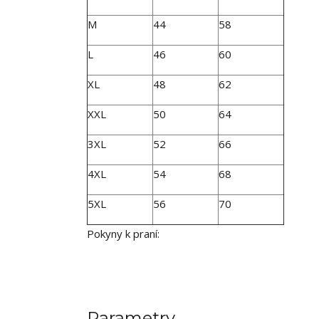
M
44
58
L
46
60
XL
48
62
XXL
50
64
3XL
52
66
4XL
54
68
5XL
56
70
Pokyny k praní:
Parametry