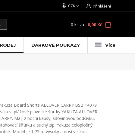
CZK
Přihlášení
0
ks
za
0,00 Kč
t
RODEJ
DÁRKOVÉ POUKAZY
Více
Yakuza Board Shorts ALLOVER CARRY BSB 14079
Yakuza plážové plavecké šortky YAKUZA ALLOVER
CARRY. Mají 2 boční kapsy, síťovinovou podšívku,
stahovací šňúrku a suchý zip. Yakuza celoplošný
potisk. Model je 1,75 m vysoký a nosí velikost