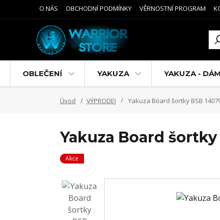
O NÁS
OBCHODNÍ PODMÍNKY
VĚRNOSTNÍ PROGRAM
K
OBLEČENÍ
YAKUZA
YAKUZA - DÁ
Úvod
VÝPRODEJ
Yakuza Board šortky BSB 14079 
Yakuza Board šortky 
Akce