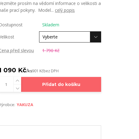
Vezměte prosím na vědomí informace o velikosti a
naše prací pokyny. Model...
celý popis
Dostupnost
Skladem
Velikost
Cena před slevou
1 790 Kč
1 090 Kč
/
ks
901 Kč
bez DPH
Přidat do košíku
Výrobce:
YAKUZA