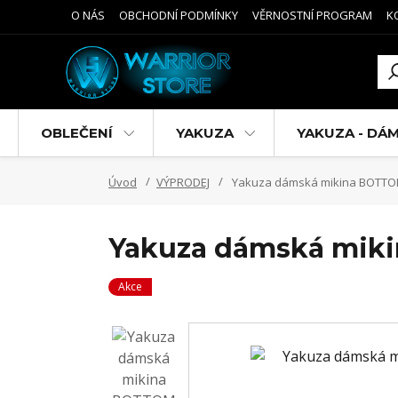
O NÁS
OBCHODNÍ PODMÍNKY
VĚRNOSTNÍ PROGRAM
K
OBLEČENÍ
YAKUZA
YAKUZA - DÁ
Úvod
VÝPRODEJ
Yakuza dámská mikina BOTTOM
Yakuza dámská miki
Akce