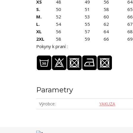
XS
48
49
56
64
S.
50
51
58
65
M.
52
53
60
66
L.
54
55
62
67
XL
56
57
64
68
2XL
58
59
66
69
Pokyny k praní :
Parametry
Výrobce
YAKUZA