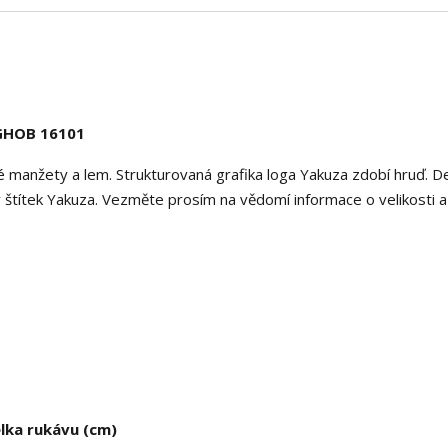
GHOB 16101
 manžety a lem. Strukturovaná grafika loga Yakuza zdobí hruď. D
ý štítek Yakuza. Vezměte prosím na vědomí informace o velikosti 
lka rukávu (cm)