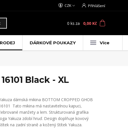
CZK
Přihlášení
0
ks
za
0,00 Kč
t
RODEJ
DÁRKOVÉ POUKAZY
Více
101 Black - XL
Yakuza dámská mikina BOTTOM CROPPED GHOB
16101 Tato mikina má nastavitelnou kapuci,
žebrované manžety a lem. Strukturovaná grafika
loga Yakuza zdobí hruď. Design doplňuje kovový
štítek na zadní straně a kožený štítek Yakuza.