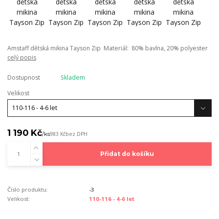
Amstaff dětská mikina Tayson Zip Materiál: 80% bavlna, 20% polyester
celý popis
Dostupnost
Skladem
Velikost
1 190 Kč
/
ks
983 Kč
bez DPH
Přidat do košíku
Číslo produktu:
-3
Velikost:
110-116 - 4-6 let