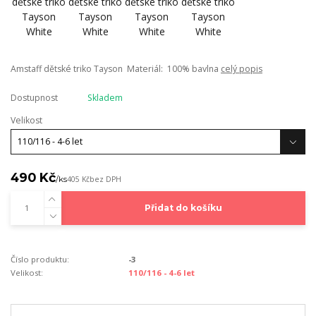
Amstaff dětské triko Tayson Materiál: 100% bavlna
celý popis
Dostupnost
Skladem
Velikost
490 Kč
/
ks
405 Kč
bez DPH
Přidat do košíku
Číslo produktu:
-3
Velikost:
110/116 - 4-6 let