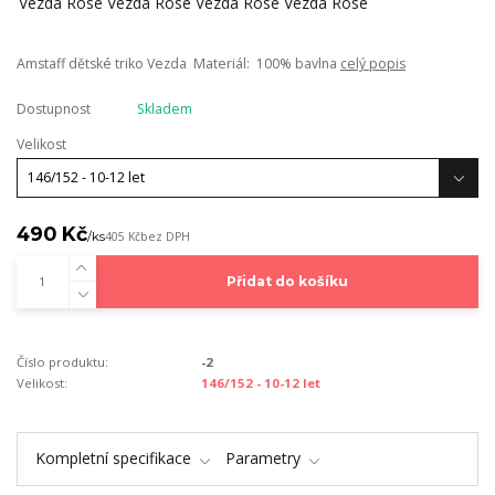
Amstaff dětské triko Vezda Materiál: 100% bavlna
celý popis
Dostupnost
Skladem
Velikost
490 Kč
/
ks
405 Kč
bez DPH
Přidat do košíku
Číslo produktu:
-2
Velikost:
146/152 - 10-12 let
Kompletní specifikace
Parametry