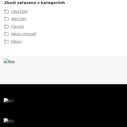
Zboží zařazeno v kategoriích
OBLEČENÍ
AMSTAFF
Pánské
Mikiny Amstaff
Mikiny