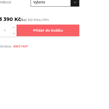
Velikost
3 390 Kč
/
ks
2 802 Kč
bez DPH
Přidat do košíku
Výrobce:
AMSTAFF