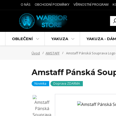
O NÁS
OBCHODNÍ PODMÍNKY
VĚRNOSTNÍ PROGRAM
K
OBLEČENÍ
YAKUZA
YAKUZA - DÁ
Úvod
AMSTAFF
Amstaff Pánská Souprava Logo 
Amstaff Pánská Soup
Novinka
Doprava ZDARMA