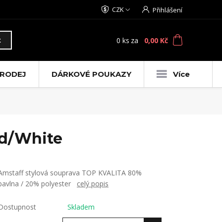
CZK
Přihlášení
0
ks
za
0,00 Kč
t
RODEJ
DÁRKOVÉ POUKAZY
Více
ed/White
Amstaff stylová souprava TOP KVALITA 80%
bavlna / 20% polyester
celý popis
Dostupnost
Skladem