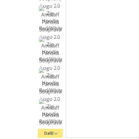
Další