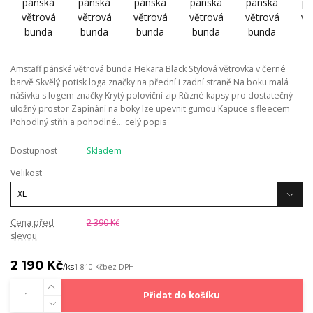
Amstaff pánská větrová bunda Hekara Black Stylová větrovka v černé
barvě Skvělý potisk loga značky na přední i zadní straně Na boku malá
nášivka s logem značky Krytý poloviční zip Různé kapsy pro dostatečný
úložný prostor Zapínání na boky lze upevnit gumou Kapuce s fleecem
Pohodlný střih a pohodlné...
celý popis
Dostupnost
Skladem
Velikost
Cena před
2 390 Kč
slevou
2 190 Kč
/
ks
1 810 Kč
bez DPH
Přidat do košíku