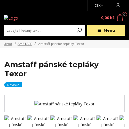
CZK
0
0,00 Kč
Menu
Úvod
AMSTAFF
Amstaff pánské tepláky Texor
Amstaff pánské tepláky
Texor
Novinka