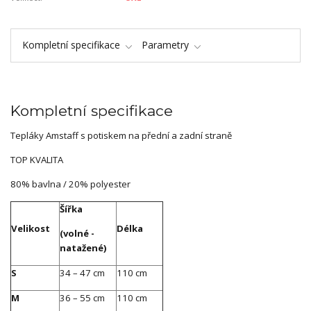
Kompletní specifikace
Parametry
Kompletní specifikace
Tepláky Amstaff s potiskem na přední a zadní straně
TOP KVALITA
80% bavlna / 20% polyester
Šířka
Velikost
Délka
(volné -
natažené)
S
34 – 47 cm
110 cm
M
36 – 55 cm
110 cm