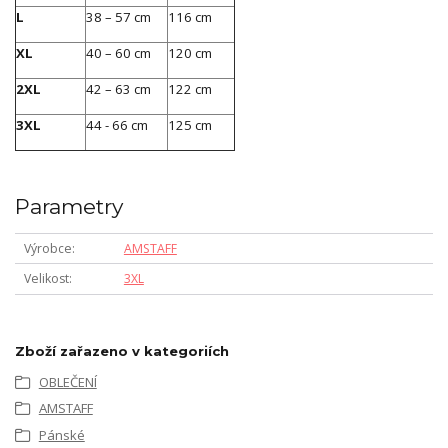
L
38 – 57 cm
116 cm
XL
40 – 60 cm
120 cm
2XL
42 – 63 cm
122 cm
3XL
44 - 66 cm
125 cm
Parametry
Výrobce
AMSTAFF
Velikost
3XL
Zboží zařazeno v kategoriích
OBLEČENÍ
AMSTAFF
Pánské