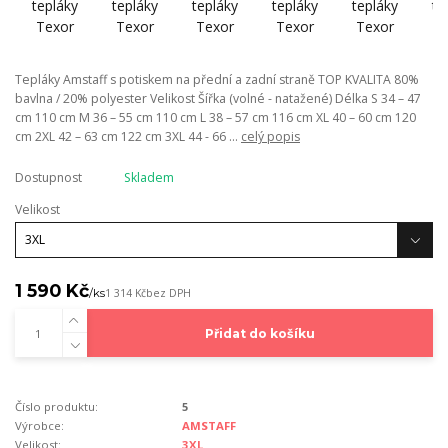
Tepláky Amstaff s potiskem na přední a zadní straně TOP KVALITA 80%
bavlna / 20% polyester Velikost Šířka (volné - natažené) Délka S 34 – 47
cm 110 cm M 36 – 55 cm 110 cm L 38 – 57 cm 116 cm XL 40 – 60 cm 120
cm 2XL 42 – 63 cm 122 cm 3XL 44 - 66 ...
celý popis
Dostupnost
Skladem
Velikost
1 590 Kč
/
ks
1 314 Kč
bez DPH
Přidat do košíku
Číslo produktu:
5
Výrobce:
AMSTAFF
Velikost:
3XL