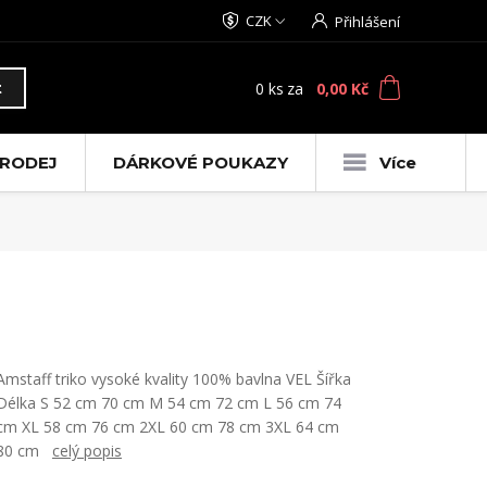
CZK
Přihlášení
0
ks
za
0,00 Kč
t
RODEJ
DÁRKOVÉ POUKAZY
Více
Amstaff triko vysoké kvality 100% bavlna VEL Šířka
Délka S 52 cm 70 cm M 54 cm 72 cm L 56 cm 74
cm XL 58 cm 76 cm 2XL 60 cm 78 cm 3XL 64 cm
80 cm
celý popis