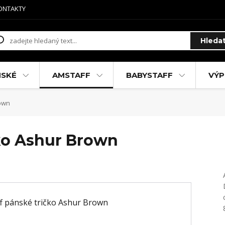
ONTAKTY
Hleda
MSKÉ
AMSTAFF
BABYSTAFF
VÝP
rown
ko Ashur Brown