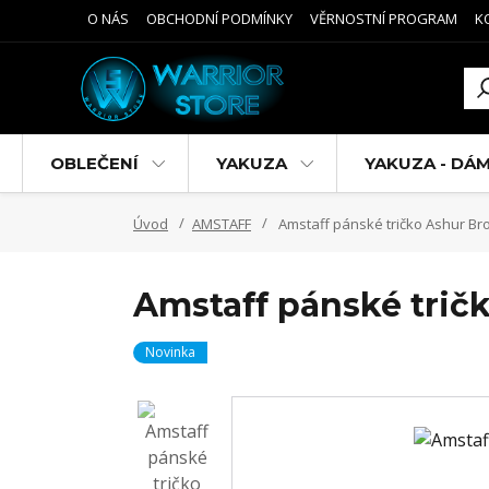
O NÁS
OBCHODNÍ PODMÍNKY
VĚRNOSTNÍ PROGRAM
K
OBLEČENÍ
YAKUZA
YAKUZA - DÁ
Úvod
AMSTAFF
Amstaff pánské tričko Ashur B
Amstaff pánské trič
Novinka