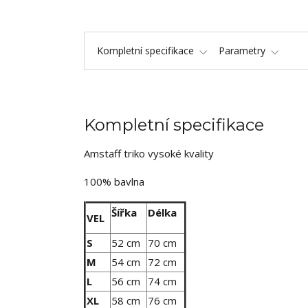
Kompletní specifikace
Parametry
Kompletní specifikace
Amstaff triko vysoké kvality
100% bavlna
Šířka
Délka
VEL
S
52 cm
70 cm
M
54 cm
72 cm
L
56 cm
74 cm
XL
58 cm
76 cm