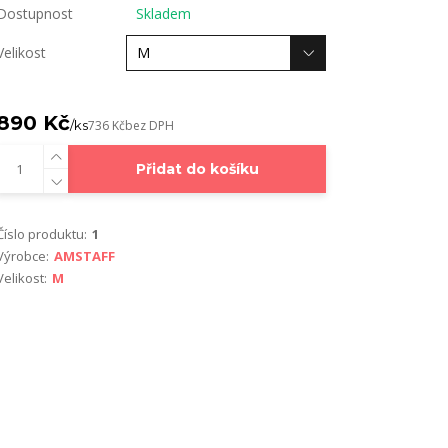
Dostupnost
Skladem
Velikost
890 Kč
/
ks
736 Kč
bez DPH
Přidat do košíku
Číslo produktu:
1
Výrobce:
AMSTAFF
Velikost:
M