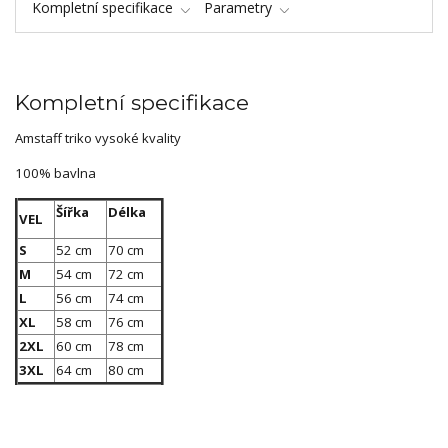
Kompletní specifikace
Parametry
Kompletní specifikace
Amstaff triko vysoké kvality
100% bavlna
Šířka
Délka
VEL
S
52 cm
70 cm
M
54 cm
72 cm
L
56 cm
74 cm
XL
58 cm
76 cm
2XL
60 cm
78 cm
3XL
64 cm
80 cm