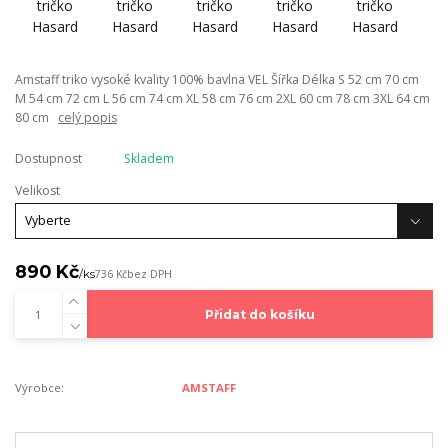
Amstaff triko vysoké kvality 100% bavlna VEL Šířka Délka S 52 cm 70 cm
M 54 cm 72 cm L 56 cm 74 cm XL 58 cm 76 cm 2XL 60 cm 78 cm 3XL 64 cm
80 cm
celý popis
Dostupnost
Skladem
Velikost
890 Kč
/
ks
736 Kč
bez DPH
Přidat do košíku
Výrobce:
AMSTAFF