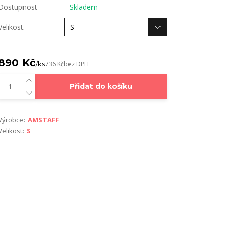
Dostupnost
Skladem
Velikost
890 Kč
/
ks
736 Kč
bez DPH
Přidat do košíku
Výrobce:
AMSTAFF
Velikost:
S