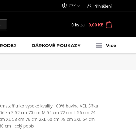
CZK
Přihlášení
0
ks
za
0,00 Kč
t
RODEJ
DÁRKOVÉ POUKAZY
Více
Amstaff triko vysoké kvality 100% bavlna VEL Šířka
Délka S 52 cm 70 cm M 54 cm 72 cm L 56 cm 74
cm XL 58 cm 76 cm 2XL 60 cm 78 cm 3XL 64 cm
80 cm
celý popis