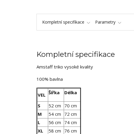
Kompletní specifikace
Parametry
Kompletní specifikace
Amstaff triko vysoké kvality
100% bavlna
Šířka
Délka
VEL
S
52 cm
70 cm
M
54 cm
72 cm
L
56 cm
74 cm
XL
58 cm
76 cm