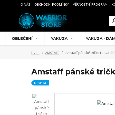
O NÁS
OBCHODNÍ PODMÍNKY
VĚRNOSTNÍ PROGRAM
K
OBLEČENÍ
YAKUZA
YAKUZA - DÁ
Úvod
AMSTAFF
Amstaff pánské tričko Hasard B
Amstaff pánské trič
Novinka