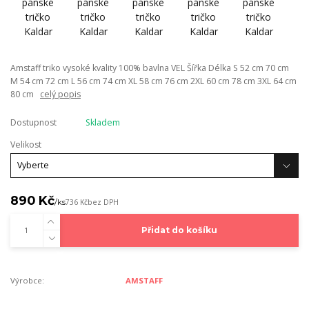
Amstaff triko vysoké kvality 100% bavlna VEL Šířka Délka S 52 cm 70 cm
M 54 cm 72 cm L 56 cm 74 cm XL 58 cm 76 cm 2XL 60 cm 78 cm 3XL 64 cm
80 cm
celý popis
Dostupnost
Skladem
Velikost
890 Kč
/
ks
736 Kč
bez DPH
Přidat do košíku
Výrobce:
AMSTAFF