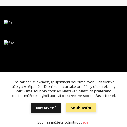
Pro základní funkčnost, zpříjemnění používání webu, analytické
účely a v případě udělení souhlasu také pro účely cílení reklamy
využíváme soubory cookies. Nastavení vlastních preferencí
cookies můžete kdykoli upravit odkazem ve spodní části stránek.
Nastavení
Souhlasím
Souhlas můžete odmítnout
zde
.
Vytvořeno na
Eshop-rychle.cz