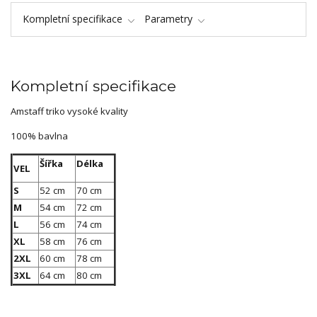
Kompletní specifikace
Parametry
Kompletní specifikace
Amstaff triko vysoké kvality
100% bavlna
Šířka
Délka
VEL
S
52 cm
70 cm
M
54 cm
72 cm
L
56 cm
74 cm
XL
58 cm
76 cm
2XL
60 cm
78 cm
3XL
64 cm
80 cm