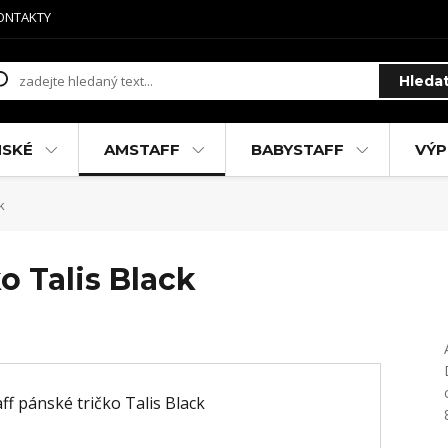
ONTAKTY
Hleda
MSKÉ
AMSTAFF
BABYSTAFF
VÝP
k
o Talis Black