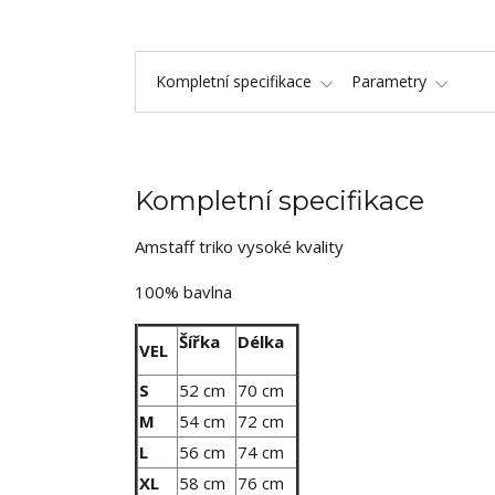
Kompletní specifikace
Parametry
Kompletní specifikace
Amstaff triko vysoké kvality
100% bavlna
Šířka
Délka
VEL
S
52 cm
70 cm
M
54 cm
72 cm
L
56 cm
74 cm
XL
58 cm
76 cm