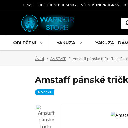
O NÁS
OBCHODNÍ PODMÍNKY
VĚRNOSTNÍ PROGRAM
K
OBLEČENÍ
YAKUZA
YAKUZA - DÁ
Úvod
AMSTAFF
Amstaff pánské tričko Talis Blac
Amstaff pánské tričk
Novinka