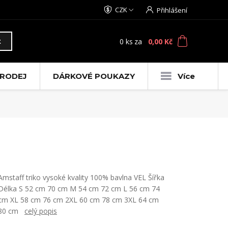
CZK
Přihlášení
0
ks
za
0,00 Kč
t
RODEJ
DÁRKOVÉ POUKAZY
Více
Amstaff triko vysoké kvality 100% bavlna VEL Šířka
Délka S 52 cm 70 cm M 54 cm 72 cm L 56 cm 74
cm XL 58 cm 76 cm 2XL 60 cm 78 cm 3XL 64 cm
80 cm
celý popis