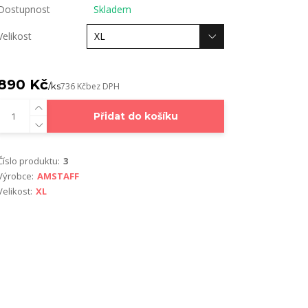
Dostupnost
Skladem
Velikost
890 Kč
/
ks
736 Kč
bez DPH
Přidat do košíku
Číslo produktu:
3
Výrobce:
AMSTAFF
Velikost:
XL