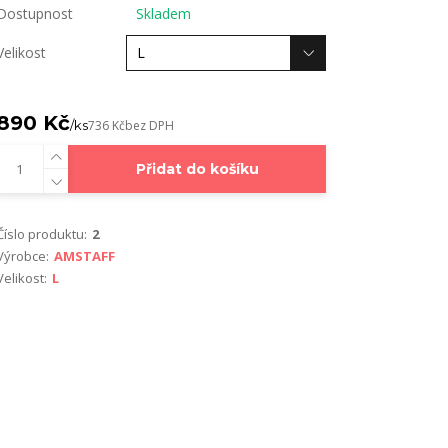
Dostupnost
Skladem
Velikost
890 Kč
/
ks
736 Kč
bez DPH
Přidat do košíku
Číslo produktu:
2
Výrobce:
AMSTAFF
Velikost:
L