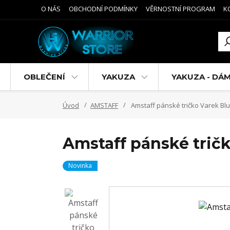
O NÁS
OBCHODNÍ PODMÍNKY
VĚRNOSTNÍ PROGRAM
K
OBLEČENÍ
YAKUZA
YAKUZA - DÁ
Úvod
AMSTAFF
Amstaff pánské tričko Varek Bl
Amstaff pánské trič
Novinka