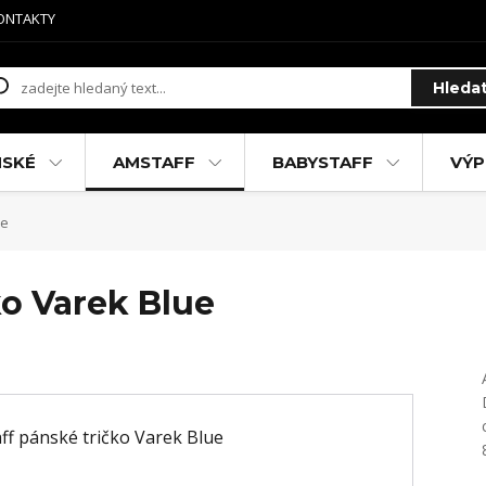
ONTAKTY
Hleda
MSKÉ
AMSTAFF
BABYSTAFF
VÝP
ue
ko Varek Blue