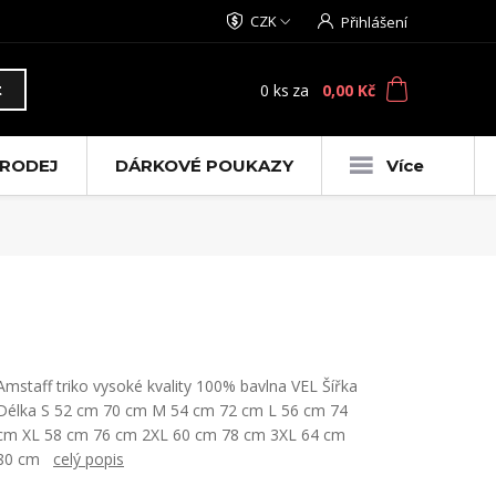
CZK
Přihlášení
0
ks
za
0,00 Kč
t
RODEJ
DÁRKOVÉ POUKAZY
Více
Amstaff triko vysoké kvality 100% bavlna VEL Šířka
Délka S 52 cm 70 cm M 54 cm 72 cm L 56 cm 74
cm XL 58 cm 76 cm 2XL 60 cm 78 cm 3XL 64 cm
80 cm
celý popis