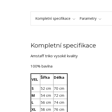
Kompletní specifikace
Parametry
Kompletní specifikace
Amstaff triko vysoké kvality
100% bavlna
Šířka
Délka
VEL
S
52 cm
70 cm
M
54 cm
72 cm
L
56 cm
74 cm
XL
58 cm
76 cm