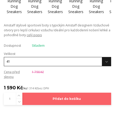
Amstaff stylové sportovní boty s typickým Amstaff designem Vzduchové
otvory pro lepší cirkulaci vzduchu Ideální pro každodenní nošení lehké a
pohodlné boty
celý popis
Dostupnost
Skladem
Velikost
Cena před
1 790 Kč
slevou
1 590 Kč
/
ks
1 314 Kč
bez DPH
Přidat do košíku