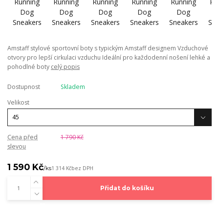
Amstaff stylové sportovní boty s typickým Amstaff designem Vzduchové
otvory pro lepší cirkulaci vzduchu Ideální pro každodenní nošení lehké a
pohodlné boty
celý popis
Dostupnost
Skladem
Velikost
Cena před
1 790 Kč
slevou
1 590 Kč
/
ks
1 314 Kč
bez DPH
Přidat do košíku