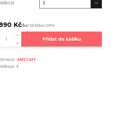
Velikost
890 Kč
/
ks
736 Kč
bez DPH
Přidat do košíku
Výrobce:
AMSTAFF
Velikost:
S