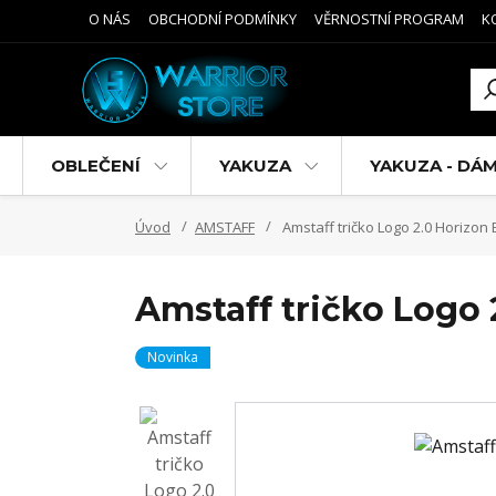
O NÁS
OBCHODNÍ PODMÍNKY
VĚRNOSTNÍ PROGRAM
K
OBLEČENÍ
YAKUZA
YAKUZA - DÁ
Úvod
AMSTAFF
Amstaff tričko Logo 2.0 Horizon 
Amstaff tričko Logo 
Novinka