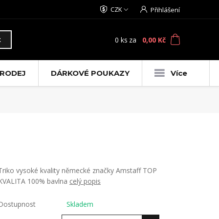
CZK
Přihlášení
0
ks
za
0,00 Kč
t
RODEJ
DÁRKOVÉ POUKAZY
Více
Triko vysoké kvality německé značky Amstaff TOP
KVALITA 100% bavlna
celý popis
Dostupnost
Skladem