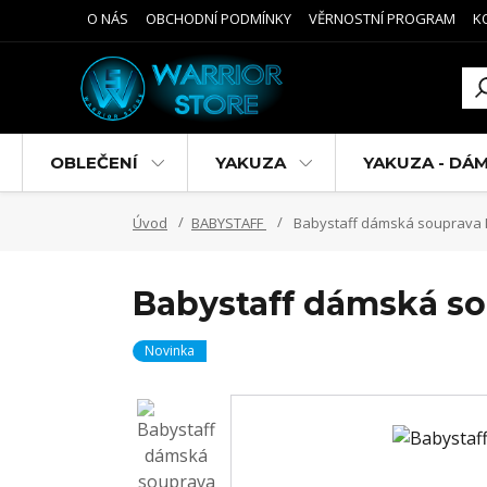
O NÁS
OBCHODNÍ PODMÍNKY
VĚRNOSTNÍ PROGRAM
K
OBLEČENÍ
YAKUZA
YAKUZA - DÁ
Úvod
BABYSTAFF
Babystaff dámská souprava N
Babystaff dámská so
Novinka