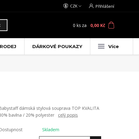
CZK
Přihlášení
0
ks
za
0,00 Kč
t
RODEJ
DÁRKOVÉ POUKAZY
Více
Babystaff dámská stylová souprava TOP KVALITA
80% bavlna / 20% polyester
celý popis
Dostupnost
Skladem