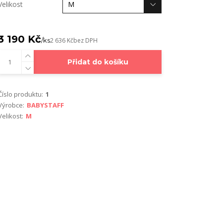
Velikost
3 190 Kč
/
ks
2 636 Kč
bez DPH
Přidat do košíku
Číslo produktu:
1
Výrobce:
BABYSTAFF
Velikost:
M