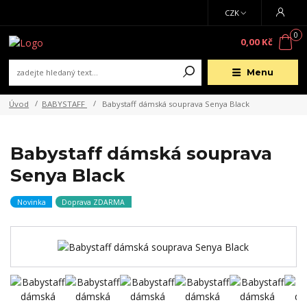
CZK
0
0,00 Kč
Menu
Úvod
BABYSTAFF
Babystaff dámská souprava Senya Black
Babystaff dámská souprava
Senya Black
Novinka
Doprava ZDARMA