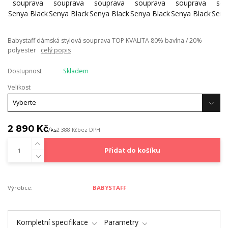
Babystaff dámská stylová souprava TOP KVALITA 80% bavlna / 20%
polyester
celý popis
Dostupnost
Skladem
Velikost
2 890 Kč
/
ks
2 388 Kč
bez DPH
Přidat do košíku
Výrobce:
BABYSTAFF
Kompletní specifikace
Parametry