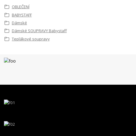
OBLEČENÍ
BABYSTAFF
Dámské
Dámské SOUPRAVY Babystaff
Teplákové soupravy