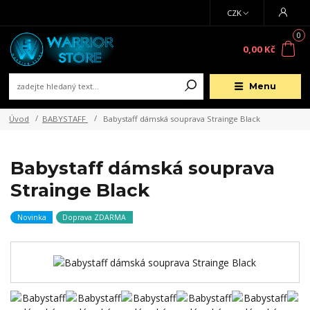
CZK
0
0,00 Kč
Menu
Úvod
BABYSTAFF
Babystaff dámská souprava Strainge Black
Babystaff dámská souprava
Strainge Black
Novinka
Doprava ZDARMA