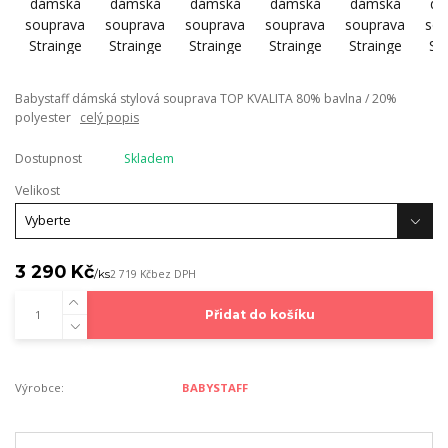
Babystaff dámská stylová souprava TOP KVALITA 80% bavlna / 20%
polyester
celý popis
Dostupnost
Skladem
Velikost
3 290 Kč
/
ks
2 719 Kč
bez DPH
Přidat do košíku
Výrobce:
BABYSTAFF