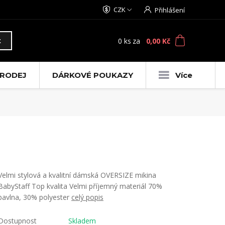
CZK
Přihlášení
0
ks
za
0,00 Kč
t
RODEJ
DÁRKOVÉ POUKAZY
Více
Velmi stylová a kvalitní dámská OVERSIZE mikina
BabyStaff Top kvalita Velmi příjemný materiál 70%
bavlna, 30% polyester
celý popis
Dostupnost
Skladem