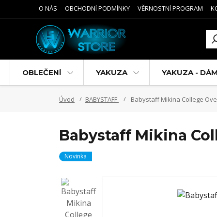
O NÁS
OBCHODNÍ PODMÍNKY
VĚRNOSTNÍ PROGRAM
K
OBLEČENÍ
YAKUZA
YAKUZA - DÁ
Úvod
BABYSTAFF
Babystaff Mikina College Ove
Babystaff Mikina Col
Novinka