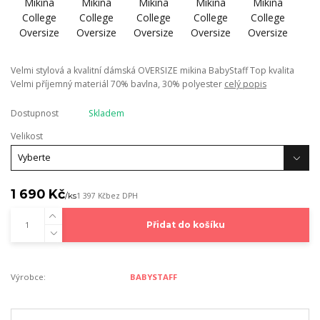
Velmi stylová a kvalitní dámská OVERSIZE mikina BabyStaff Top kvalita
Velmi příjemný materiál 70% bavlna, 30% polyester
celý popis
Dostupnost
Skladem
Velikost
1 690 Kč
/
ks
1 397 Kč
bez DPH
Přidat do košíku
Výrobce:
BABYSTAFF