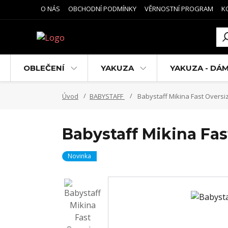
O NÁS
OBCHODNÍ PODMÍNKY
VĚRNOSTNÍ PROGRAM
K
OBLEČENÍ
YAKUZA
YAKUZA - DÁ
Úvod
BABYSTAFF
Babystaff Mikina Fast Oversi
Babystaff Mikina Fas
Novinka