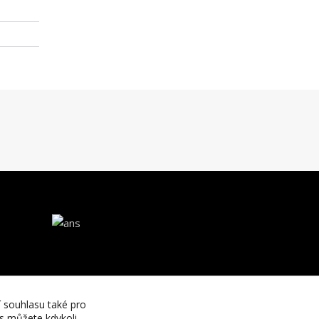
í souhlasu také pro
es můžete kdykoli