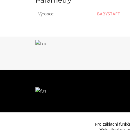
Parametry
Výrobce
BABYSTAFF
Pro základní funkč
účely cílení rek