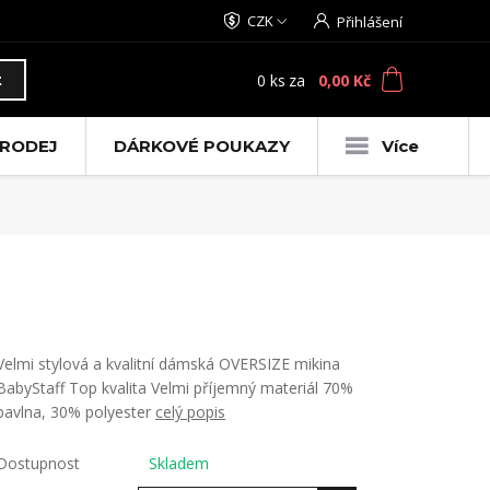
CZK
Přihlášení
0
ks
za
0,00 Kč
t
RODEJ
DÁRKOVÉ POUKAZY
Více
Velmi stylová a kvalitní dámská OVERSIZE mikina
BabyStaff Top kvalita Velmi příjemný materiál 70%
bavlna, 30% polyester
celý popis
Dostupnost
Skladem