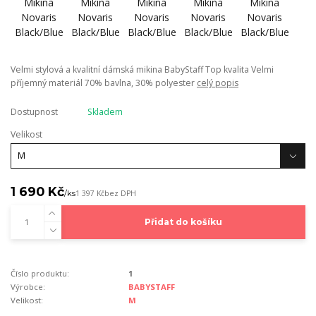
Velmi stylová a kvalitní dámská mikina BabyStaff Top kvalita Velmi
příjemný materiál 70% bavlna, 30% polyester
celý popis
Dostupnost
Skladem
Velikost
1 690 Kč
/
ks
1 397 Kč
bez DPH
Přidat do košíku
Číslo produktu:
1
Výrobce:
BABYSTAFF
Velikost:
M