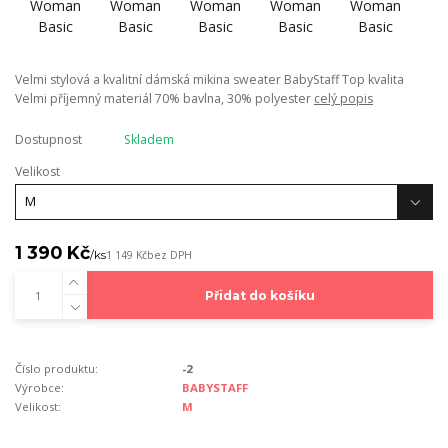
Velmi stylová a kvalitní dámská mikina sweater BabyStaff Top kvalita
Velmi příjemný materiál 70% bavlna, 30% polyester
celý popis
Dostupnost
Skladem
Velikost
1 390 Kč
/
ks
1 149 Kč
bez DPH
Přidat do košíku
Číslo produktu:
-2
Výrobce:
BABYSTAFF
Velikost:
M