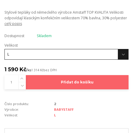
Stylové tepláky od německého výrobce Amstaff TOP KVALITA Velikosti
odpovídají klasickým konfekčním velikostem 70% bavlna, 30% polyester
celý popis
Dostupnost
Skladem
Velikost
1 590 Kč
/
ks
1 314 Kč
bez DPH
Přidat do košíku
Číslo produktu:
2
Výrobce:
BABYSTAFF
Velikost:
L