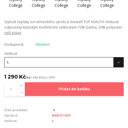
Stylové tepláky od německého výrobce Amstaff TOP KVALITA Velikosti
odpovídají klasickým konfekčním velikostem 70% bavlna, 30% polyester
celý popis
Dostupnost
Skladem
Velikost
1 290 Kč
/
ks
1 066 Kč
bez DPH
Přidat do košíku
Číslo produktu:
-3
Výrobce:
BABYSTAFF
Velikost:
L