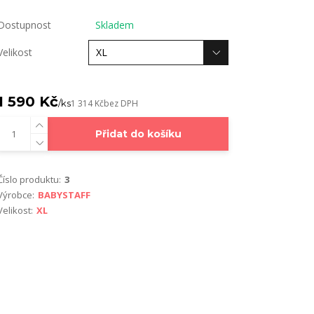
Dostupnost
Skladem
Velikost
1 590 Kč
/
ks
1 314 Kč
bez DPH
Přidat do košíku
Číslo produktu:
3
Výrobce:
BABYSTAFF
Velikost:
XL