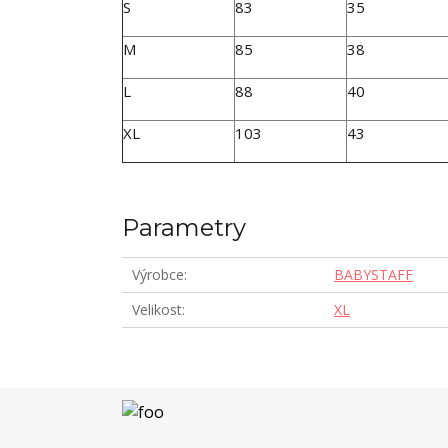
S
83
35
M
85
38
L
88
40
XL
103
43
Parametry
Výrobce
BABYSTAFF
Velikost
XL