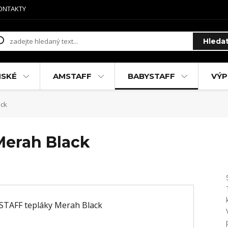
ONTAKTY
Hleda
MSKÉ
AMSTAFF
BABYSTAFF
VÝP
ack
Merah Black