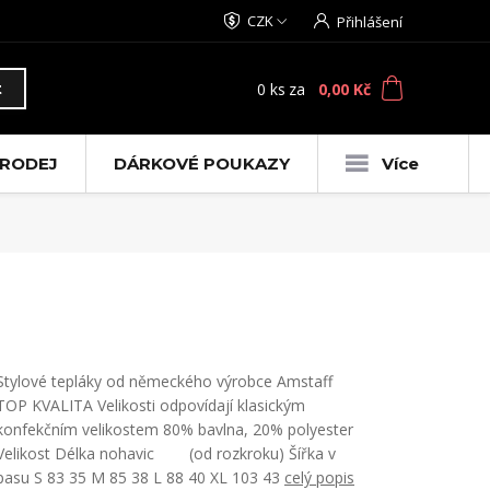
CZK
Přihlášení
0
ks
za
0,00 Kč
t
RODEJ
DÁRKOVÉ POUKAZY
Více
Stylové tepláky od německého výrobce Amstaff
TOP KVALITA Velikosti odpovídají klasickým
konfekčním velikostem 80% bavlna, 20% polyester
Velikost Délka nohavic (od rozkroku) Šířka v
pasu S 83 35 M 85 38 L 88 40 XL 103 43
celý popis