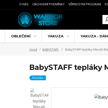
O NÁS
OBCHODNÍ PODMÍNKY
VĚRNOSTNÍ PROGRAM
K
OBLEČENÍ
YAKUZA
YAKUZA - DÁ
Úvod
BABYSTAFF
BabySTAFF tepláky Merah Bl
BabySTAFF tepláky 
Novinka