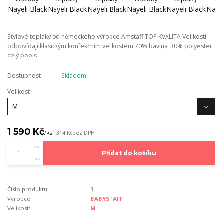
Stylové tepláky od německého výrobce Amstaff TOP KVALITA Velikosti
odpovídají klasickým konfekčním velikostem 70% bavlna, 30% polyester
celý popis
Dostupnost
Skladem
Velikost
1 590 Kč
/
ks
1 314 Kč
bez DPH
Přidat do košíku
Číslo produktu:
1
Výrobce:
BABYSTAFF
Velikost:
M