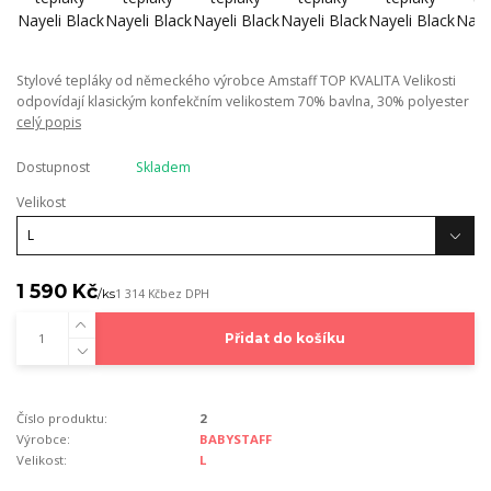
Stylové tepláky od německého výrobce Amstaff TOP KVALITA Velikosti
odpovídají klasickým konfekčním velikostem 70% bavlna, 30% polyester
celý popis
Dostupnost
Skladem
Velikost
1 590 Kč
/
ks
1 314 Kč
bez DPH
Přidat do košíku
Číslo produktu:
2
Výrobce:
BABYSTAFF
Velikost:
L