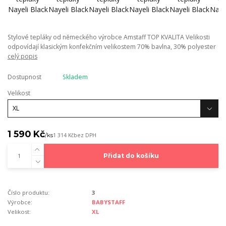
Stylové tepláky od německého výrobce Amstaff TOP KVALITA Velikosti
odpovídají klasickým konfekčním velikostem 70% bavlna, 30% polyester
celý popis
Dostupnost
Skladem
Velikost
1 590 Kč
/
ks
1 314 Kč
bez DPH
Přidat do košíku
Číslo produktu:
3
Výrobce:
BABYSTAFF
Velikost:
XL