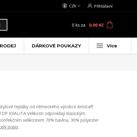
CZK
Přihlášení
0
ks
za
0,00 Kč
t
RODEJ
DÁRKOVÉ POUKAZY
Více
Stylové tepláky od německého výrobce Amstaff
TOP KVALITA Velikosti odpovídají klasickým
konfekčním velikostem 70% bavlna, 30% polyester
celý popis