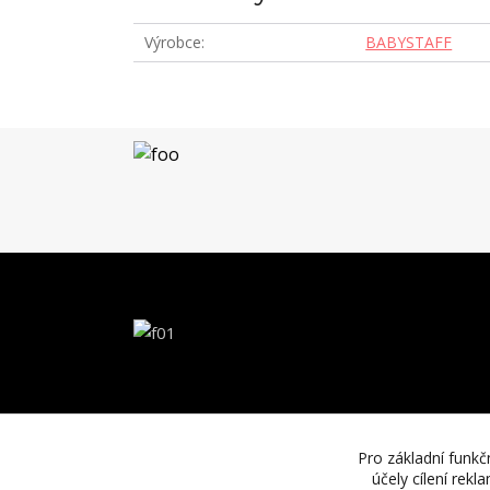
Výrobce
BABYSTAFF
Pro základní funkč
účely cílení rek