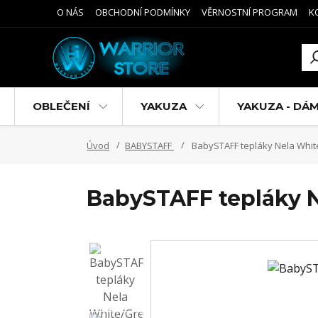
O NÁS
OBCHODNÍ PODMÍNKY
VĚRNOSTNÍ PROGRAM
K
OBLEČENÍ
YAKUZA
YAKUZA - DÁ
Úvod
BABYSTAFF
BabySTAFF tepláky Nela Whit
BabySTAFF tepláky 