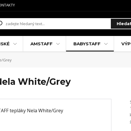
ONTAKTY
Hleda
MSKÉ
AMSTAFF
BABYSTAFF
VÝP
e/Grey
Nela White/Grey