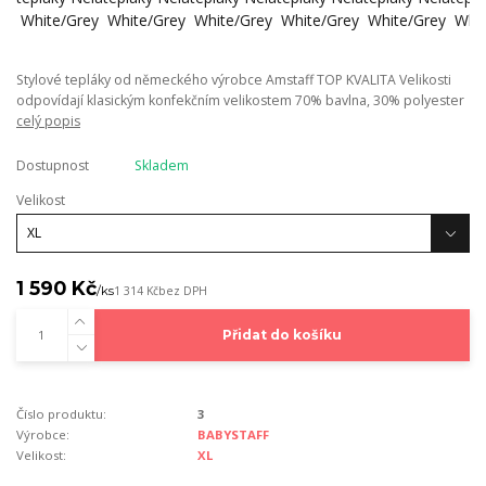
Stylové tepláky od německého výrobce Amstaff TOP KVALITA Velikosti
odpovídají klasickým konfekčním velikostem 70% bavlna, 30% polyester
celý popis
Dostupnost
Skladem
Velikost
1 590 Kč
/
ks
1 314 Kč
bez DPH
Přidat do košíku
Číslo produktu:
3
Výrobce:
BABYSTAFF
Velikost:
XL